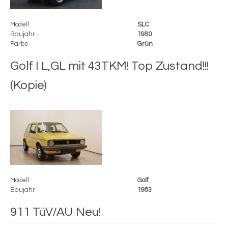
Modell
SLC
Baujahr
1980
Farbe
Grün
Golf I L,GL mit 43TKM! Top Zustand!!!
(Kopie)
Modell
Golf
Baujahr
1983
911 TüV/AU Neu!