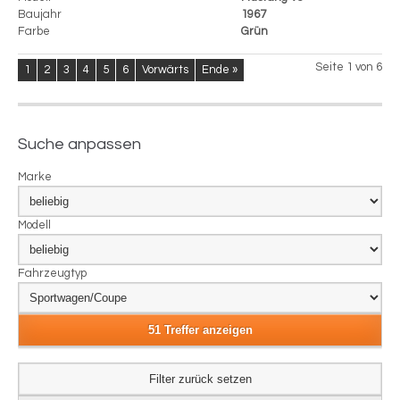
Baujahr
1967
Farbe
Grün
Seite 1 von 6
1
2
3
4
5
6
Vorwärts
Ende »
Suche anpassen
Marke
Modell
Fahrzeugtyp