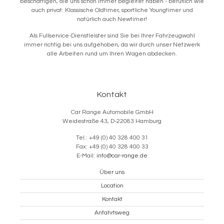
beschäftigen, die uns schon immer begleitet haben - beruflich wie
auch privat: Klassische Oldtimer, sportliche Youngtimer und
natürlich auch Newtimer!
Als Fullservice-Dienstleister sind Sie bei Ihrer Fahrzeugwahl
immer richtig bei uns aufgehoben, da wir durch unser Netzwerk
alle Arbeiten rund um Ihren Wagen abdecken.
Kontakt
Car Range Automobile GmbH
Weidestraße 43, D-22083 Hamburg
Tel.: +49 (0) 40 328 400 31
Fax: +49 (0) 40 328 400 33
E-Mail:
info@car-range.de
Über uns
Location
Kontakt
Anfahrtsweg