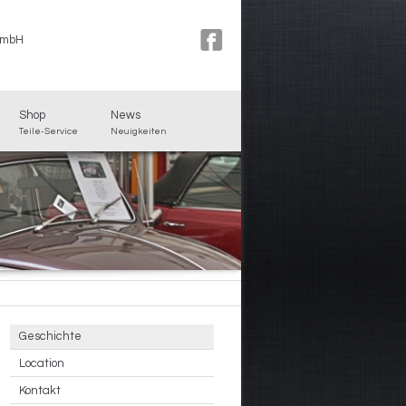
GmbH
Shop
News
Teile-Service
Neuigkeiten
Geschichte
Location
Kontakt