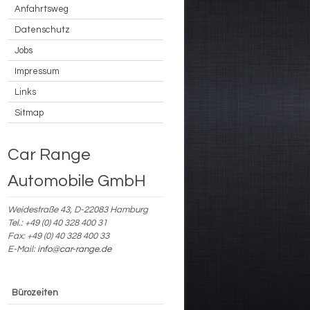
Anfahrtsweg
Datenschutz
Jobs
Impressum
Links
Sitmap
Car Range
Automobile GmbH
Weidestraße 43, D-22083 Hamburg
Tel.: +49 (0) 40 328 400 31
Fax: +49 (0) 40 328 400 33
E-Mail:
info@car-range.de
Bürozeiten