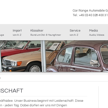
Car Range Automobile 
Tel.: +49 (0) 40 328 400 31
Import
Klassiker
Service
Media
euge
von A-Z
Rund um Old- & Youngtimer
von A-Z
Audio, Videos
e
NSCHAFT
äftsidee. Unser Business beginnt mit Leidenschaft. Diese
n - jeden Tag. Dabei dürfen wir uns mit Dingen