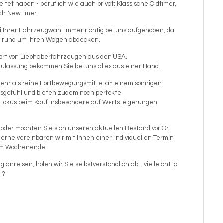
itet haben - beruflich wie auch privat: Klassische Oldtimer,
uch Newtimer.
bei Ihrer Fahrzeugwahl immer richtig bei uns aufgehoben, da
en rund um Ihren Wagen abdecken.
mport von Liebhaberfahrzeugen aus den USA.
 Zulassung bekommen Sie bei uns alles aus einer Hand.
ehr als reine Fortbewegungsmittel an einem sonnigen
nsgefühl und bieten zudem noch perfekte
 Fokus beim Kauf insbesondere auf Wertsteigerungen
der möchten Sie sich unseren aktuellen Bestand vor Ort
erne vereinbaren wir mit Ihnen einen individuellen Termin
 am Wochenende.
anreisen, holen wir Sie selbstverständlich ab - vielleicht ja
.?