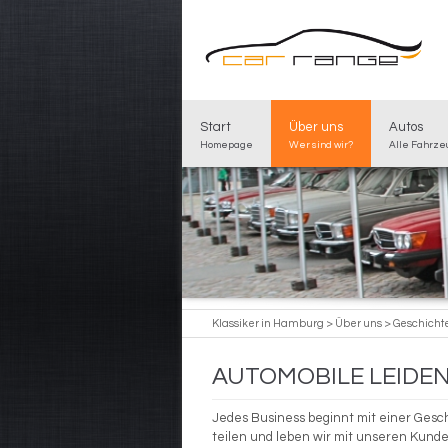
Start
Über uns
Autos
Homepage
Wer sind wir?
Alle Fahrz
Klassiker in Hamburg
>
Über uns
>
Geschicht
AUTOMOBILE LEIDE
Jedes Business beginnt mit einer Gesch
teilen und leben wir mit unseren Kunde